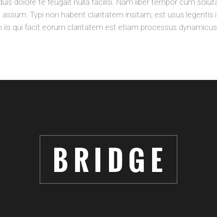
duis dolore te feugait nulla facilisi. Nam liber tempor cum solut
sum. Typi non habent claritatem insitam; est usus legentis in 
in iis qui facit eorum claritatem est etiam processus dynamicus