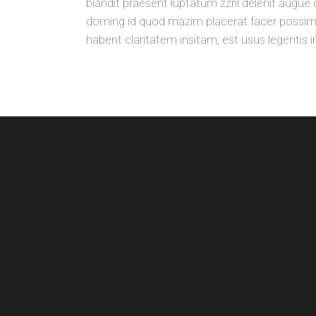
blandit praesent luptatum zzril delenit augue 
doming id quod mazim placerat facer possim as
habent claritatem insitam; est usus legentis 