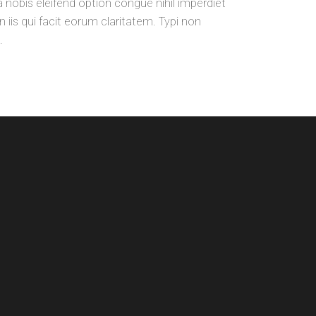
a nobis eleifend option congue nihil imperdiet
iis qui facit eorum claritatem. Typi non
.