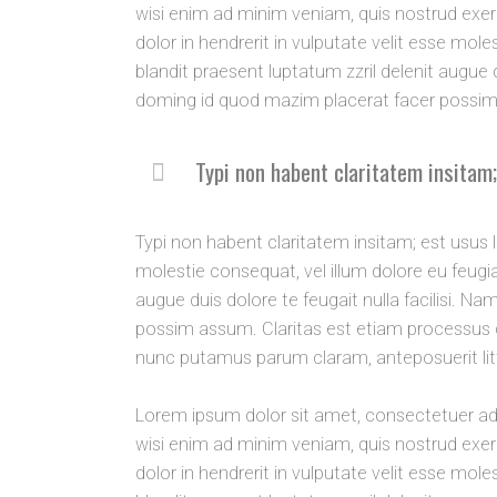
wisi enim ad minim veniam, quis nostrud exerc
dolor in hendrerit in vulputate velit esse mole
blandit praesent luptatum zzril delenit augue 
doming id quod mazim placerat facer possim as
Typi non habent claritatem insitam;
Typi non habent claritatem insitam; est usus le
molestie consequat, vel illum dolore eu feugiat
augue duis dolore te feugait nulla facilisi. 
possim assum. Claritas est etiam processus
nunc putamus parum claram, anteposuerit lit
Lorem ipsum dolor sit amet, consectetuer adi
wisi enim ad minim veniam, quis nostrud exerc
dolor in hendrerit in vulputate velit esse mole