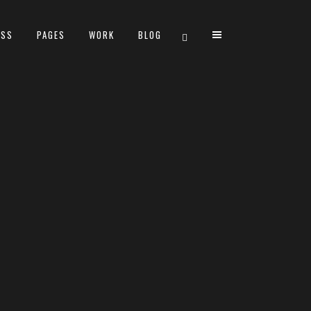
ESS
PAGES
WORK
BLOG
TWO COLUMNS GRID
THREE COLUMNS GRID
FOUR COLUMNS GRID
FOUR COLUMNS WIDE
FIVE COLUMNS WIDE
SIX COLUMNS WIDE