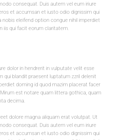
ommodo consequat. Duis autem vel eum iriure
ro eros et accumsan et iusto odio dignissim qui
a nobis eleifend option congue nihil imperdiet
iis qui facit eorum claritatem.
re dolor in hendrerit in vulputate velit esse
m qui blandit praesent luptatum zzril delenit
imperdiet doming id quod mazim placerat facer
Mirum est notare quam littera gothica, quam
nta decima.
reet dolore magna aliquam erat volutpat. Ut
ommodo consequat. Duis autem vel eum iriure
ro eros et accumsan et iusto odio dignissim qui