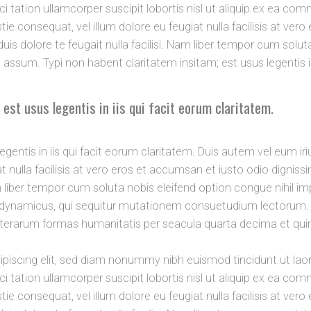
i tation ullamcorper suscipit lobortis nisl ut aliquip ex ea c
stie consequat, vel illum dolore eu feugiat nulla facilisis at ve
duis dolore te feugait nulla facilisi. Nam liber tempor cum solut
sum. Typi non habent claritatem insitam; est usus legentis in 
 est usus legentis in iis qui facit eorum claritatem.
gentis in iis qui facit eorum claritatem. Duis autem vel eum iriu
 nulla facilisis at vero eros et accumsan et iusto odio dignissi
Nam liber tempor cum soluta nobis eleifend option congue nihil 
 dynamicus, qui sequitur mutationem consuetudium lectorum. 
terarum formas humanitatis per seacula quarta decima et qui
piscing elit, sed diam nonummy nibh euismod tincidunt ut lao
i tation ullamcorper suscipit lobortis nisl ut aliquip ex ea c
stie consequat, vel illum dolore eu feugiat nulla facilisis at ve