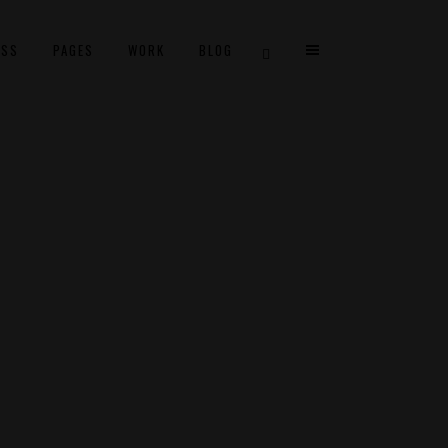
ESS
PAGES
WORK
BLOG
TWO COLUMNS GRID
THREE COLUMNS GRID
FOUR COLUMNS GRID
FOUR COLUMNS WIDE
FIVE COLUMNS WIDE
SIX COLUMNS WIDE