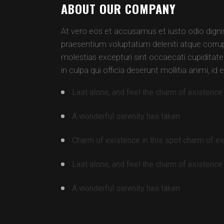
ABOUT OUR COMPANY
At vero eos et accusamus et iusto odio digni
praesentium voluptatum deleniti atque corrup
molestias excepturi sint occaecati cupiditate
in culpa qui officia deserunt mollitia animi, i
Last alone, and feel the charm of existence 
A wonderful serenity has taken
Charm of existence in this spot charm of e
Last alone, and feel the charm of existence 
A wonderful serenity has taken