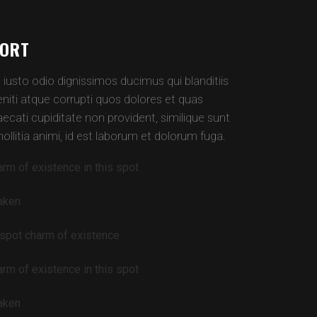
SIX COLUMNS WIDE
PORT
VERTICAL FLOATING SIDEBAR
iusto odio dignissimos ducimus qui blanditiis
iti atque corrupti quos dolores et quas
VERTICAL WIDE PROJECT
ecati cupiditate non provident, similique sunt
SMALL SLIDER PROJECT
mollitia animi, id est laborum et dolorum fuga.
BIG SLIDER PROJECT
arm of existence in this spot
GALLERY
taken
VIDEO (IN ANY TEMPLATE)
 spot charm of existence
arm of existence in this spot
taken