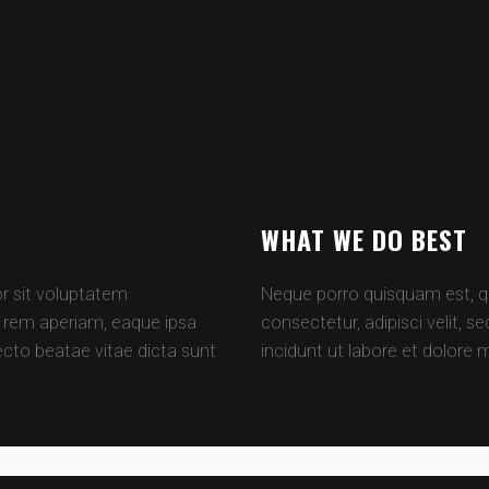
WHAT WE DO BEST
or sit voluptatem
Neque porro quisquam est, qu
rem aperiam, eaque ipsa
consectetur, adipisci velit,
tecto beatae vitae dicta sunt
incidunt ut labore et dolor