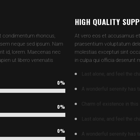
HIGH QUALITY SUP
et condimentum rhoncus,
At vero eos et accusamus et 
ng sem neque sed ipsum. Nam
praesentium voluptatum delen
erit id, lorem. Maecenas nec
molestias excepturi sint occa
pien ut libero venenatis
in culpa qui officia deserunt 
Last alone, and feel the ch
0
%
A wonderful serenity has 
Charm of existence in this
0
%
Last alone, and feel the ch
0
%
A wonderful serenity has 