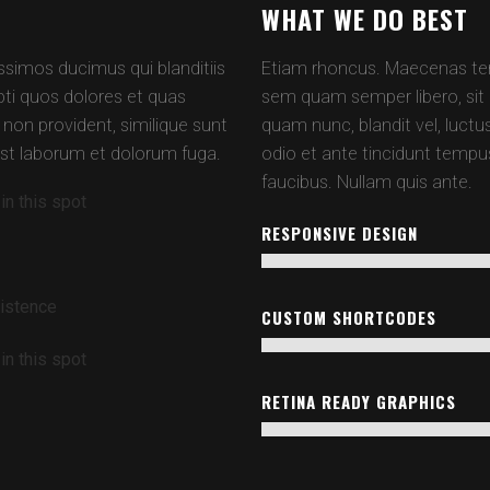
WHAT WE DO BEST
ssimos ducimus qui blanditiis
Etiam rhoncus. Maecenas te
ti quos dolores et quas
sem quam semper libero, si
 non provident, similique sunt
quam nunc, blandit vel, luctu
d est laborum et dolorum fuga.
odio et ante tincidunt tempus
faucibus. Nullam quis ante.
in this spot
RESPONSIVE DESIGN
xistence
CUSTOM SHORTCODES
in this spot
RETINA READY GRAPHICS