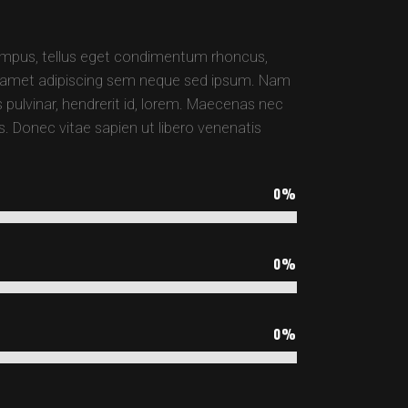
mpus, tellus eget condimentum rhoncus,
t amet adipiscing sem neque sed ipsum. Nam
s pulvinar, hendrerit id, lorem. Maecenas nec
. Donec vitae sapien ut libero venenatis
0
%
0
%
0
%