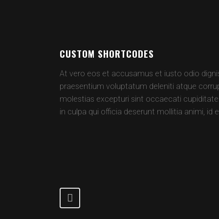
CUSTOM SHORTCODES
At vero eos et accusamus et iusto odio digni
praesentium voluptatum deleniti atque corrup
molestias excepturi sint occaecati cupiditate
in culpa qui officia deserunt mollitia animi, i