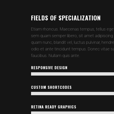
FIELDS OF SPECIALIZATION
Etiam rhoncus. Maecenas tempus, tellus eg
sem quam semper libero, sit amet adipisci
quam nunc, blandit vel, luctus pulvinar, hendr
odio et ante tincidunt tempus. Donec vitae sa
faucibus. Nullam quis ante.
RESPONSIVE DESIGN
CUSTOM SHORTCODES
RETINA READY GRAPHICS