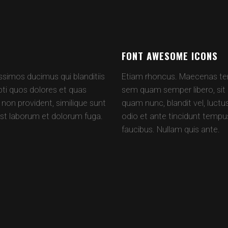
FONT AWESOME ICONS
ssimos ducimus qui blanditiis
Etiam rhoncus. Maecenas te
ti quos dolores et quas
sem quam semper libero, si
 non provident, similique sunt
quam nunc, blandit vel, luctu
d est laborum et dolorum fuga.
odio et ante tincidunt tempus
faucibus. Nullam quis ante.