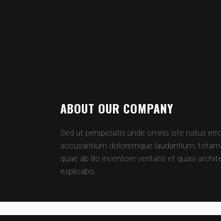
ABOUT OUR COMPANY
Sed ut perspiciatis unde omnis iste natus err
accusantium doloremque laudantium, totam 
quae ab illo inventore veritatis et quasi archi
explicabo.